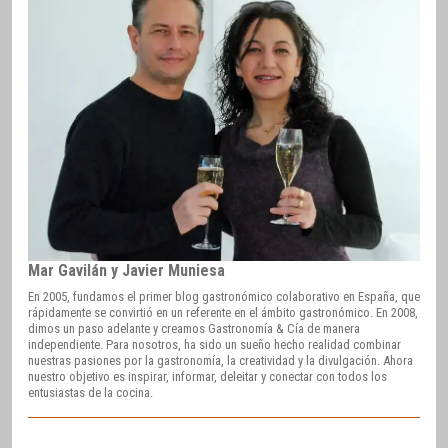
Mar Gavilán y Javier Muniesa
En 2005, fundamos el primer blog gastronómico colaborativo en España, que
rápidamente se convirtió en un referente en el ámbito gastronómico. En 2008,
dimos un paso adelante y creamos Gastronomía & Cía de manera
independiente. Para nosotros, ha sido un sueño hecho realidad combinar
nuestras pasiones por la gastronomía, la creatividad y la divulgación. Ahora
nuestro objetivo es inspirar, informar, deleitar y conectar con todos los
entusiastas de la cocina.