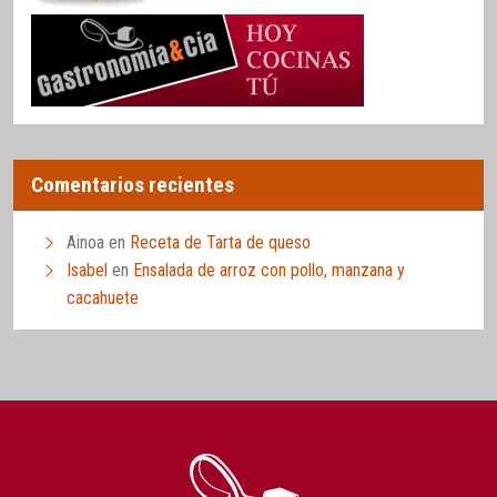
Comentarios recientes
Ainoa
en
Receta de Tarta de queso
Isabel
en
Ensalada de arroz con pollo, manzana y
cacahuete