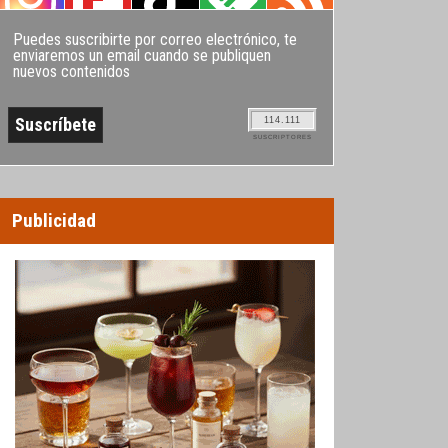
Puedes suscribirte por correo electrónico, te
enviaremos un email cuando se publiquen
nuevos contenidos
114.111
SUSCRIPTORES
Publicidad