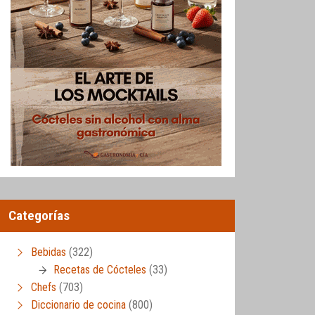
Categorías
Bebidas
(322)
Recetas de Cócteles
(33)
Chefs
(703)
Diccionario de cocina
(800)