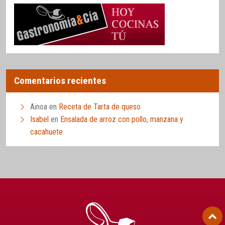
Comentarios recientes
Ainoa
en
Receta de Tarta de queso
Isabel
en
Ensalada de arroz con pollo, manzana y
cacahuete