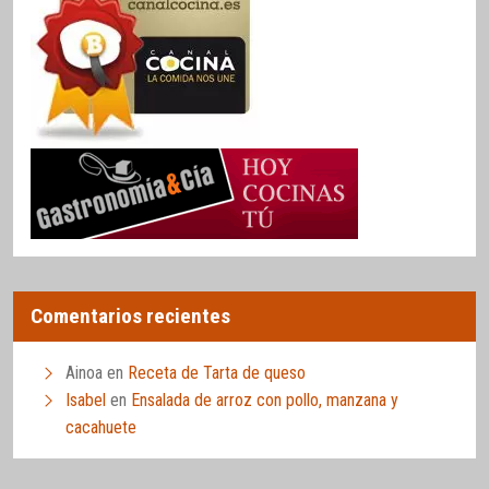
Comentarios recientes
Ainoa
en
Receta de Tarta de queso
Isabel
en
Ensalada de arroz con pollo, manzana y
cacahuete