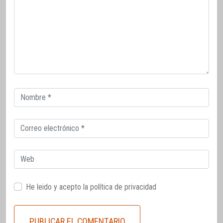
Correo
electrónico
Correo
electrónico
Web
He leido y acepto la
política de privacidad