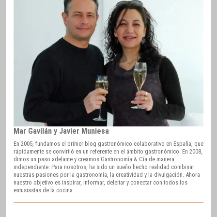
Mar Gavilán y Javier Muniesa
En 2005, fundamos el primer blog gastronómico colaborativo en España, que
rápidamente se convirtió en un referente en el ámbito gastronómico. En 2008,
dimos un paso adelante y creamos Gastronomía & Cía de manera
independiente. Para nosotros, ha sido un sueño hecho realidad combinar
nuestras pasiones por la gastronomía, la creatividad y la divulgación. Ahora
nuestro objetivo es inspirar, informar, deleitar y conectar con todos los
entusiastas de la cocina.