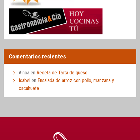
Comentarios recientes
Ainoa
en
Receta de Tarta de queso
Isabel
en
Ensalada de arroz con pollo, manzana y
cacahuete