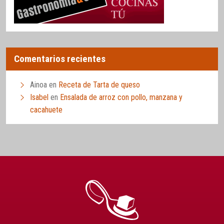
Comentarios recientes
Ainoa
en
Receta de Tarta de queso
Isabel
en
Ensalada de arroz con pollo, manzana y
cacahuete