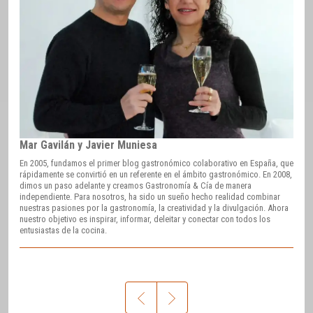
Mar Gavilán y Javier Muniesa
En 2005, fundamos el primer blog gastronómico colaborativo en España, que
rápidamente se convirtió en un referente en el ámbito gastronómico. En 2008,
dimos un paso adelante y creamos Gastronomía & Cía de manera
independiente. Para nosotros, ha sido un sueño hecho realidad combinar
nuestras pasiones por la gastronomía, la creatividad y la divulgación. Ahora
nuestro objetivo es inspirar, informar, deleitar y conectar con todos los
entusiastas de la cocina.