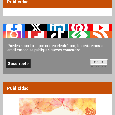
Publicidad
Puedes suscribirte por correo electrónico, te enviaremos un
email cuando se publiquen nuevos contenidos
114.111
SUSCRIPTORES
Publicidad