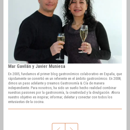
Mar Gavilán y Javier Muniesa
En 2005, fundamos el primer blog gastronómico colaborativo en España, que
rápidamente se convirtió en un referente en el ámbito gastronómico. En 2008,
dimos un paso adelante y creamos Gastronomía & Cía de manera
independiente. Para nosotros, ha sido un sueño hecho realidad combinar
nuestras pasiones por la gastronomía, la creatividad y la divulgación. Ahora
nuestro objetivo es inspirar, informar, deleitar y conectar con todos los
entusiastas de la cocina.