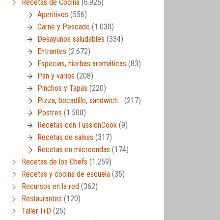
Recetas de Cocina
(6.926)
Aperitivos
(556)
Carne y Pescado
(1.030)
Desayunos saludables
(334)
Entrantes
(2.672)
Especias, hierbas aromáticas
(83)
Pan y varios
(208)
Pinchos y Tapas
(220)
Pizza, bocadillo, sandwich…
(217)
Postres
(1.500)
Recetas con FussionCook
(9)
Recetas de salsas
(317)
Recetas en microondas
(174)
Recetas de los Chefs
(1.259)
Recetas y cocina de escuela
(35)
Recursos en la red
(362)
Restaurantes
(120)
Taller I+D
(25)