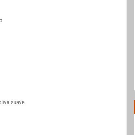
o
o
liva suave