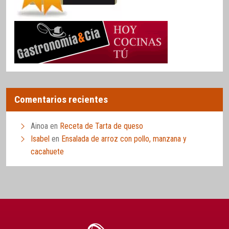
Comentarios recientes
Ainoa
en
Receta de Tarta de queso
Isabel
en
Ensalada de arroz con pollo, manzana y
cacahuete