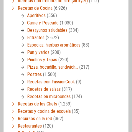
Recetas con freidora de aire (airfryer)
(112)
Recetas de Cocina
(6.926)
Aperitivos
(556)
Carne y Pescado
(1.030)
Desayunos saludables
(334)
Entrantes
(2.672)
Especias, hierbas aromáticas
(83)
Pan y varios
(208)
Pinchos y Tapas
(220)
Pizza, bocadillo, sandwich…
(217)
Postres
(1.500)
Recetas con FussionCook
(9)
Recetas de salsas
(317)
Recetas en microondas
(174)
Recetas de los Chefs
(1.259)
Recetas y cocina de escuela
(35)
Recursos en la red
(362)
Restaurantes
(120)