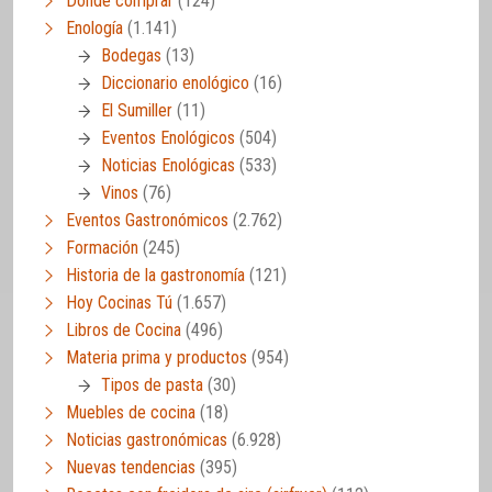
Dónde comprar
(124)
Enología
(1.141)
Bodegas
(13)
Diccionario enológico
(16)
El Sumiller
(11)
Eventos Enológicos
(504)
Noticias Enológicas
(533)
Vinos
(76)
Eventos Gastronómicos
(2.762)
Formación
(245)
Historia de la gastronomía
(121)
Hoy Cocinas Tú
(1.657)
Libros de Cocina
(496)
Materia prima y productos
(954)
Tipos de pasta
(30)
Muebles de cocina
(18)
Noticias gastronómicas
(6.928)
Nuevas tendencias
(395)