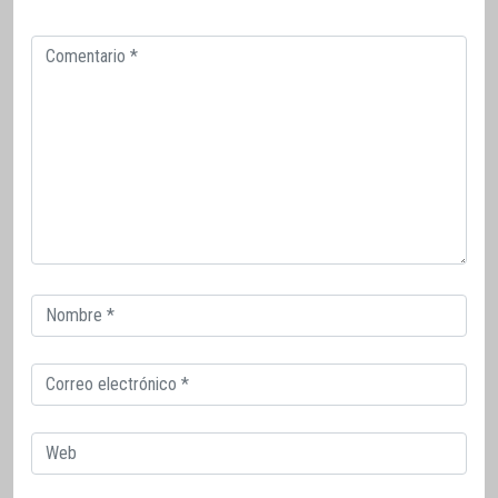
Comentario
Correo
electrónico
Correo
electrónico
Web