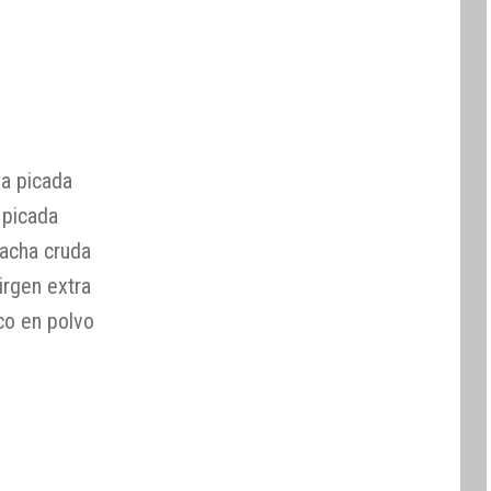
ja picada
 picada
acha cruda
irgen extra
co en polvo