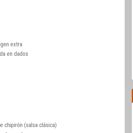
o
rgen extra
ada en dados
e chipirón (salsa clásica)