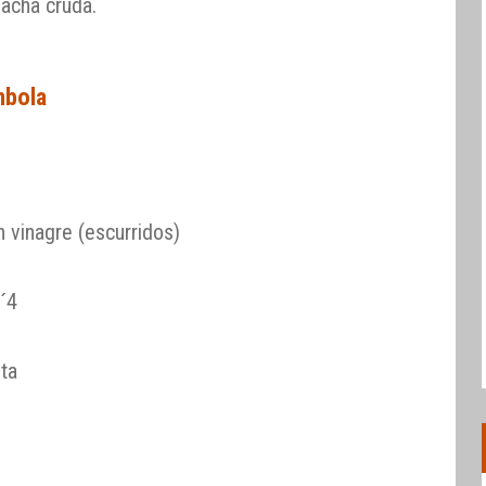
lacha cruda.
mbola
 vinagre (escurridos)
0´4
ta