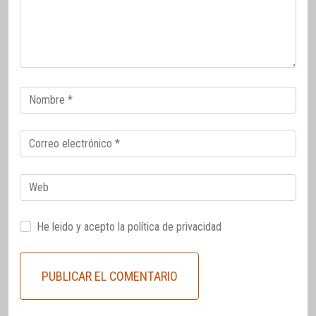
Correo
electrónico
Correo
electrónico
Web
He leido y acepto la
política de privacidad