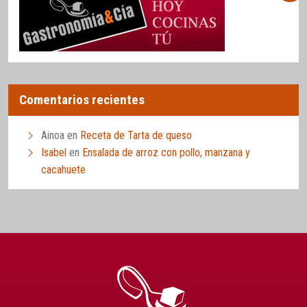
Comentarios recientes
Ainoa
en
Receta de Tarta de queso
Isabel
en
Ensalada de arroz con pollo, manzana y
cacahuete