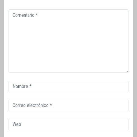
Comentario
Correo
electrónico
Correo
electrónico
Web