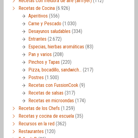
Recetas con freidora de aire (airfryer)
(112)
Recetas de Cocina
(6.926)
Aperitivos
(556)
Carne y Pescado
(1.030)
Desayunos saludables
(334)
Entrantes
(2.672)
Especias, hierbas aromáticas
(83)
Pan y varios
(208)
Pinchos y Tapas
(220)
Pizza, bocadillo, sandwich…
(217)
Postres
(1.500)
Recetas con FussionCook
(9)
Recetas de salsas
(317)
Recetas en microondas
(174)
Recetas de los Chefs
(1.259)
Recetas y cocina de escuela
(35)
Recursos en la red
(362)
Restaurantes
(120)