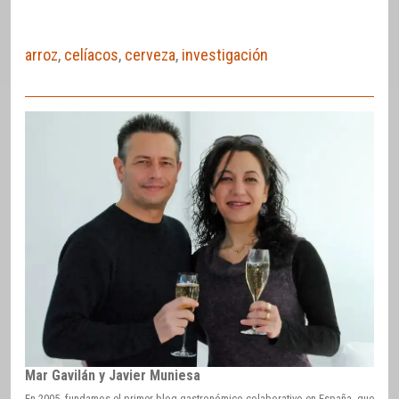
arroz
,
celíacos
,
cerveza
,
investigación
Mar Gavilán y Javier Muniesa
En 2005, fundamos el primer blog gastronómico colaborativo en España, que