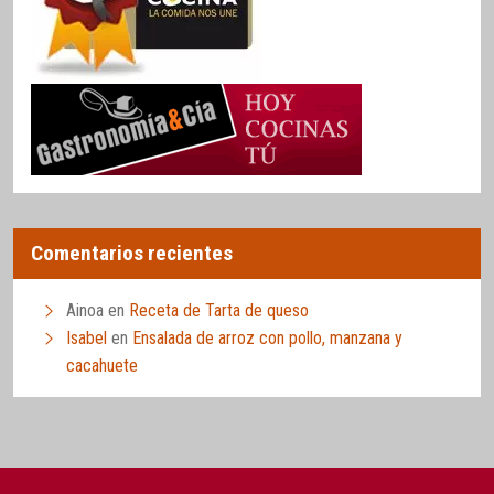
Comentarios recientes
Ainoa
en
Receta de Tarta de queso
Isabel
en
Ensalada de arroz con pollo, manzana y
cacahuete