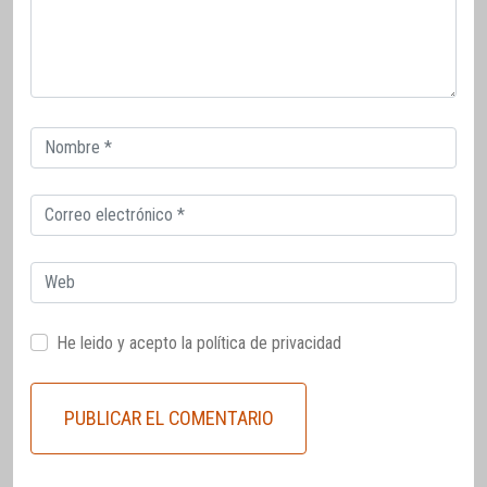
Correo
electrónico
Correo
electrónico
Web
He leido y acepto la
política de privacidad