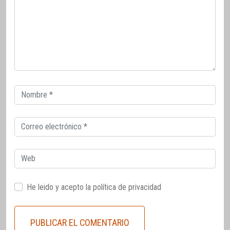
Correo
electrónico
Correo
electrónico
Web
He leido y acepto la
política de privacidad