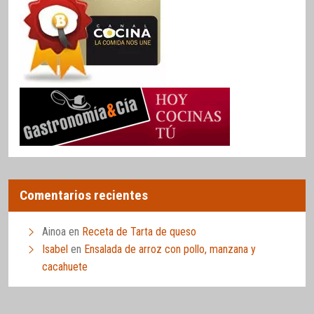
Comentarios recientes
Ainoa
en
Receta de Tarta de queso
Isabel
en
Ensalada de arroz con pollo, manzana y
cacahuete