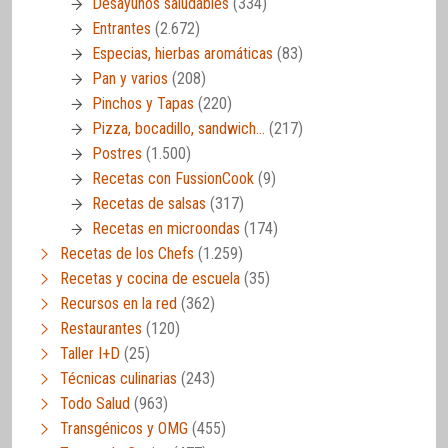
Desayunos saludables
(334)
Entrantes
(2.672)
Especias, hierbas aromáticas
(83)
Pan y varios
(208)
Pinchos y Tapas
(220)
Pizza, bocadillo, sandwich…
(217)
Postres
(1.500)
Recetas con FussionCook
(9)
Recetas de salsas
(317)
Recetas en microondas
(174)
Recetas de los Chefs
(1.259)
Recetas y cocina de escuela
(35)
Recursos en la red
(362)
Restaurantes
(120)
Taller I+D
(25)
Técnicas culinarias
(243)
Todo Salud
(963)
Transgénicos y OMG
(455)