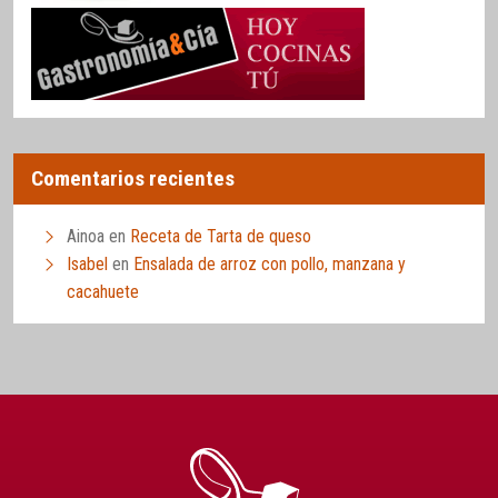
Comentarios recientes
Ainoa
en
Receta de Tarta de queso
Isabel
en
Ensalada de arroz con pollo, manzana y
cacahuete