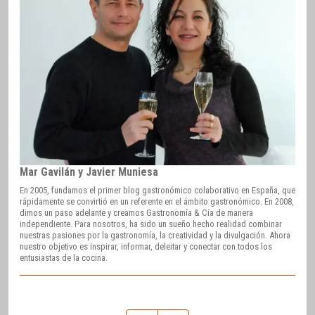
Mar Gavilán y Javier Muniesa
En 2005, fundamos el primer blog gastronómico colaborativo en España, que
rápidamente se convirtió en un referente en el ámbito gastronómico. En 2008,
dimos un paso adelante y creamos Gastronomía & Cía de manera
independiente. Para nosotros, ha sido un sueño hecho realidad combinar
nuestras pasiones por la gastronomía, la creatividad y la divulgación. Ahora
nuestro objetivo es inspirar, informar, deleitar y conectar con todos los
entusiastas de la cocina.