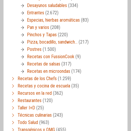
Desayunos saludables
(334)
Entrantes
(2.672)
Especias, hierbas aromáticas
(83)
Pan y varios
(208)
Pinchos y Tapas
(220)
Pizza, bocadillo, sandwich…
(217)
Postres
(1.500)
Recetas con FussionCook
(9)
Recetas de salsas
(317)
Recetas en microondas
(174)
Recetas de los Chefs
(1.259)
Recetas y cocina de escuela
(35)
Recursos en la red
(362)
Restaurantes
(120)
Taller I+D
(25)
Técnicas culinarias
(243)
Todo Salud
(963)
Transgénicos y OMG
(455)