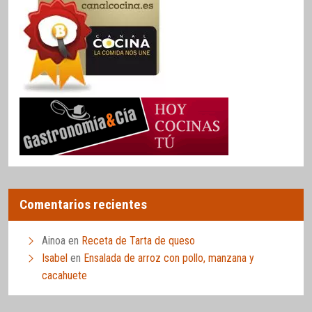
Comentarios recientes
Ainoa
en
Receta de Tarta de queso
Isabel
en
Ensalada de arroz con pollo, manzana y
cacahuete