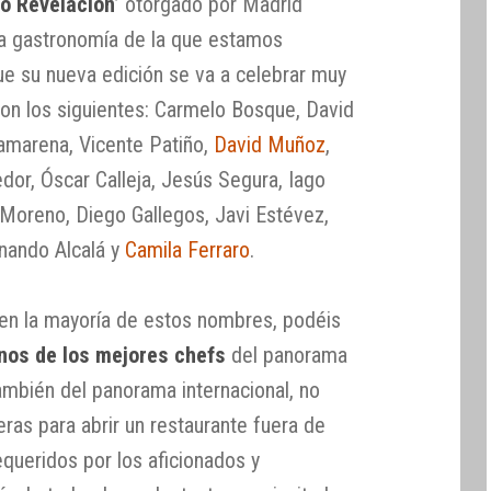
o Revelación
’ otorgado por Madrid
la gastronomía de la que estamos
e su nueva edición se va a celebrar muy
son los siguientes: Carmelo Bosque, David
Camarena, Vicente Patiño,
David Muñoz
,
edor, Óscar Calleja, Jesús Segura, Iago
s Moreno, Diego Gallegos, Javi Estévez,
nando Alcalá y
Camila Ferraro
.
en la mayoría de estos nombres, podéis
nos de los mejores chefs
del panorama
ambién del panorama internacional, no
ras para abrir un restaurante fuera de
queridos por los aficionados y