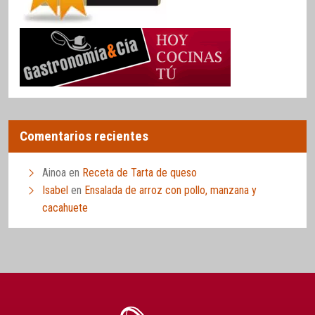
Comentarios recientes
Ainoa
en
Receta de Tarta de queso
Isabel
en
Ensalada de arroz con pollo, manzana y
cacahuete