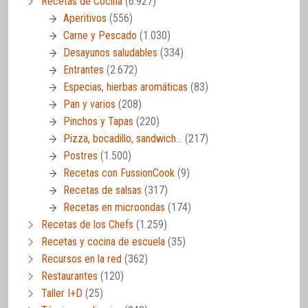
Recetas de Cocina
(6.927)
Aperitivos
(556)
Carne y Pescado
(1.030)
Desayunos saludables
(334)
Entrantes
(2.672)
Especias, hierbas aromáticas
(83)
Pan y varios
(208)
Pinchos y Tapas
(220)
Pizza, bocadillo, sandwich…
(217)
Postres
(1.500)
Recetas con FussionCook
(9)
Recetas de salsas
(317)
Recetas en microondas
(174)
Recetas de los Chefs
(1.259)
Recetas y cocina de escuela
(35)
Recursos en la red
(362)
Restaurantes
(120)
Taller I+D
(25)