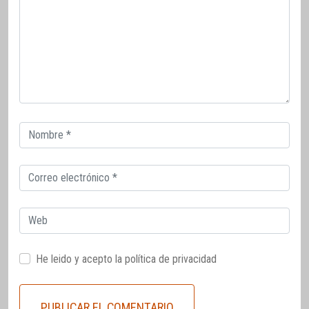
Correo
electrónico
Correo
electrónico
Web
He leido y acepto la
política de privacidad