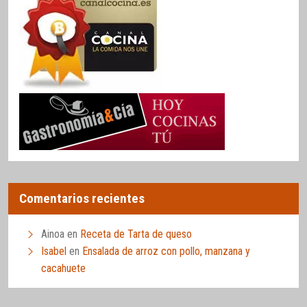
Comentarios recientes
Ainoa
en
Receta de Tarta de queso
Isabel
en
Ensalada de arroz con pollo, manzana y
cacahuete