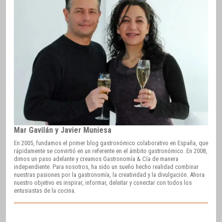
Mar Gavilán y Javier Muniesa
En 2005, fundamos el primer blog gastronómico colaborativo en España, que
rápidamente se convirtió en un referente en el ámbito gastronómico. En 2008,
dimos un paso adelante y creamos Gastronomía & Cía de manera
independiente. Para nosotros, ha sido un sueño hecho realidad combinar
nuestras pasiones por la gastronomía, la creatividad y la divulgación. Ahora
nuestro objetivo es inspirar, informar, deleitar y conectar con todos los
entusiastas de la cocina.