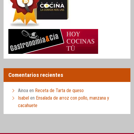
Comentarios recientes
Ainoa
en
Receta de Tarta de queso
Isabel
en
Ensalada de arroz con pollo, manzana y
cacahuete