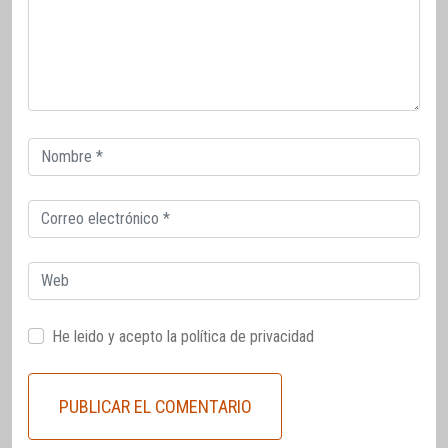
Correo
electrónico
Correo
electrónico
Web
He leido y acepto la
política de privacidad