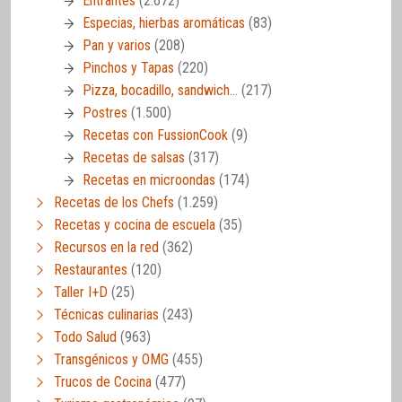
Entrantes
(2.672)
Especias, hierbas aromáticas
(83)
Pan y varios
(208)
Pinchos y Tapas
(220)
Pizza, bocadillo, sandwich…
(217)
Postres
(1.500)
Recetas con FussionCook
(9)
Recetas de salsas
(317)
Recetas en microondas
(174)
Recetas de los Chefs
(1.259)
Recetas y cocina de escuela
(35)
Recursos en la red
(362)
Restaurantes
(120)
Taller I+D
(25)
Técnicas culinarias
(243)
Todo Salud
(963)
Transgénicos y OMG
(455)
Trucos de Cocina
(477)