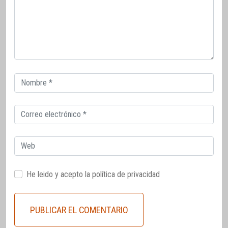
Correo
electrónico
Correo
electrónico
Web
He leido y acepto la
política de privacidad