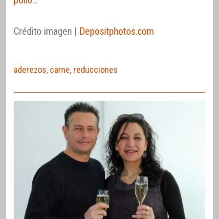
pollo
…
Crédito imagen |
Depositphotos.com
aderezos
,
carne
,
reducciones