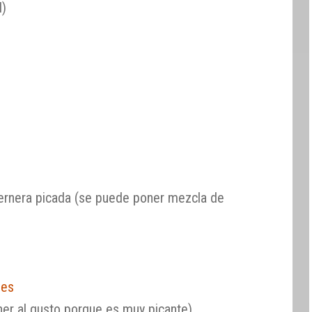
l)
ernera picada (se puede poner mezcla de
les
ner al gusto porque es muy picante)