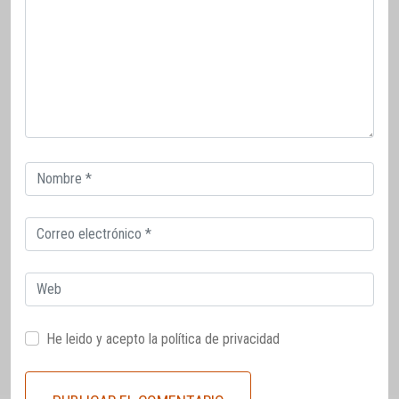
Correo
electrónico
Correo
electrónico
Web
He leido y acepto la
política de privacidad