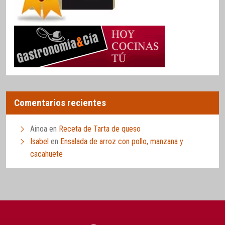
Comentarios recientes
Ainoa
en
Receta de Tarta de queso
Isabel
en
Ensalada de arroz con pollo, manzana y
cacahuete