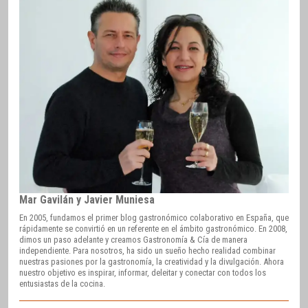
Mar Gavilán y Javier Muniesa
En 2005, fundamos el primer blog gastronómico colaborativo en España, que
rápidamente se convirtió en un referente en el ámbito gastronómico. En 2008,
dimos un paso adelante y creamos Gastronomía & Cía de manera
independiente. Para nosotros, ha sido un sueño hecho realidad combinar
nuestras pasiones por la gastronomía, la creatividad y la divulgación. Ahora
nuestro objetivo es inspirar, informar, deleitar y conectar con todos los
entusiastas de la cocina.