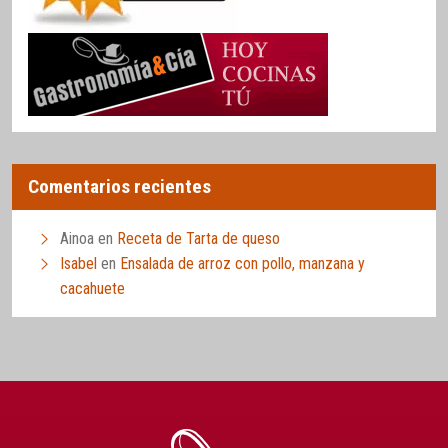
Comentarios recientes
Ainoa
en
Receta de Tarta de queso
Isabel
en
Ensalada de arroz con pollo, manzana y
cacahuete