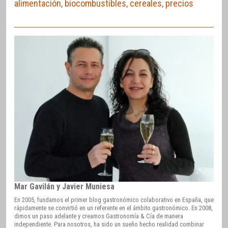
alimentación
,
biocombustibles
,
cereales
,
precios
Mar Gavilán y Javier Muniesa
En 2005, fundamos el primer blog gastronómico colaborativo en España, que
rápidamente se convirtió en un referente en el ámbito gastronómico. En 2008,
dimos un paso adelante y creamos Gastronomía & Cía de manera
independiente. Para nosotros, ha sido un sueño hecho realidad combinar