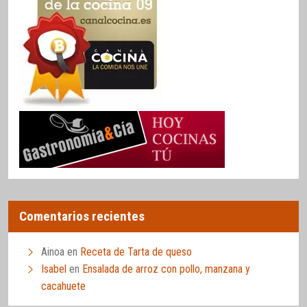
Comentarios recientes
Ainoa
en
Receta de Tarta de queso
Isabel
en
Ensalada de arroz con pollo, manzana y
cacahuete