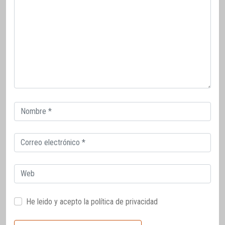
Correo
electrónico
Correo
electrónico
Web
He leido y acepto la
política de privacidad