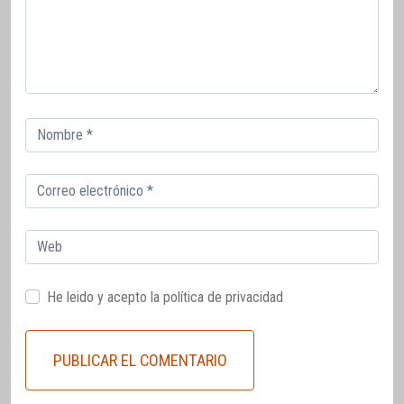
Correo
electrónico
Correo
electrónico
Web
He leido y acepto la
política de privacidad