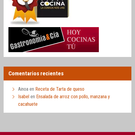
Comentarios recientes
Ainoa
en
Receta de Tarta de queso
Isabel
en
Ensalada de arroz con pollo, manzana y
cacahuete