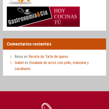
Comentarios recientes
Ainoa
en
Receta de Tarta de queso
Isabel
en
Ensalada de arroz con pollo, manzana y
cacahuete