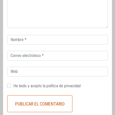
Correo
electrónico
Correo
electrónico
Web
He leido y acepto la
política de privacidad