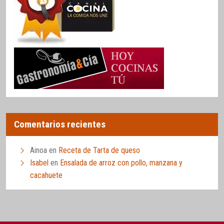
Comentarios recientes
Ainoa
en
Receta de Tarta de queso
Isabel
en
Ensalada de arroz con pollo, manzana y
cacahuete