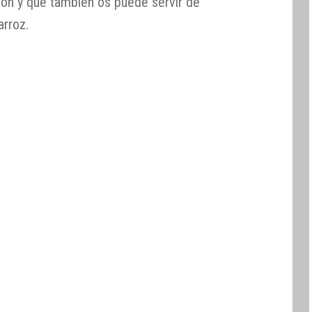
ción y que también os puede servir de
arroz.