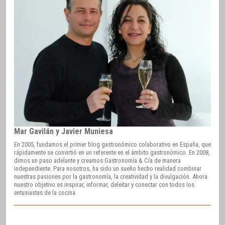
Mar Gavilán y Javier Muniesa
En 2005, fundamos el primer blog gastronómico colaborativo en España, que
rápidamente se convirtió en un referente en el ámbito gastronómico. En 2008,
dimos un paso adelante y creamos Gastronomía & Cía de manera
independiente. Para nosotros, ha sido un sueño hecho realidad combinar
nuestras pasiones por la gastronomía, la creatividad y la divulgación. Ahora
nuestro objetivo es inspirar, informar, deleitar y conectar con todos los
entusiastas de la cocina.