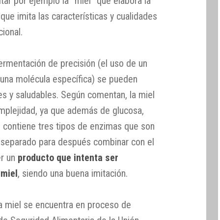
ar por ejemplo la “miel” que elabora la
 que imita las características y cualidades
cional.
ermentación de precisión (el uso de un
 una molécula específica) se pueden
es y saludables. Según comentan, la miel
omplejidad, ya que además de glucosa,
 contiene tres tipos de enzimas que son
r separado para después combinar con el
er un
producto que intenta ser
 miel
, siendo una buena imitación.
la miel se encuentra en proceso de