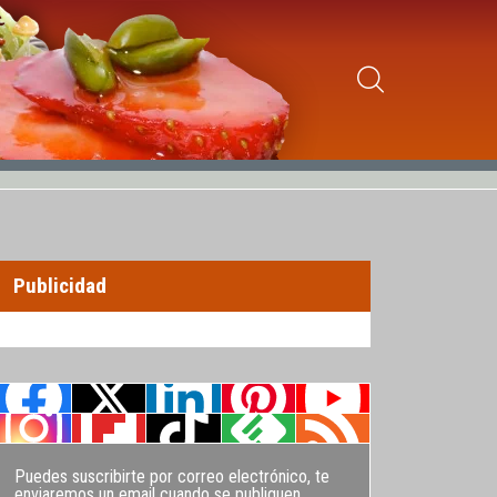
Publicidad
Puedes suscribirte por correo electrónico, te
enviaremos un email cuando se publiquen