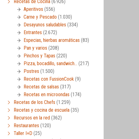
Recetas de Cocina
(6.926)
Aperitivos
(556)
Carne y Pescado
(1.030)
Desayunos saludables
(334)
Entrantes
(2.672)
Especias, hierbas aromáticas
(83)
Pan y varios
(208)
Pinchos y Tapas
(220)
Pizza, bocadillo, sandwich…
(217)
Postres
(1.500)
Recetas con FussionCook
(9)
Recetas de salsas
(317)
Recetas en microondas
(174)
Recetas de los Chefs
(1.259)
Recetas y cocina de escuela
(35)
Recursos en la red
(362)
Restaurantes
(120)
Taller I+D
(25)