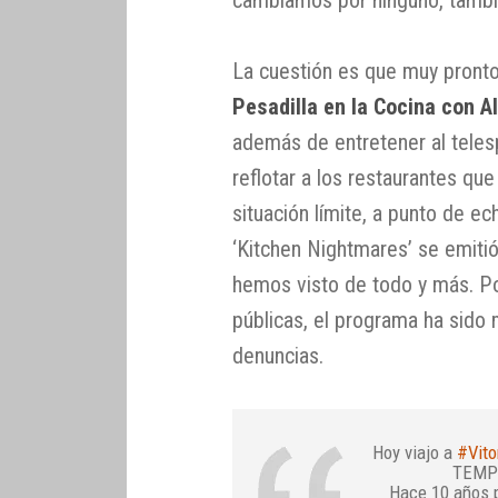
cambiamos por ninguno, tambié
La cuestión es que muy pront
Pesadilla en la Cocina con A
además de entretener al telesp
reflotar a los restaurantes qu
situación límite, a punto de ec
‘Kitchen Nightmares’ se emiti
hemos visto de todo y más. Po
públicas, el programa ha sido 
denuncias.
Hoy viajo a
#Vito
TEMPO
Hace 10 años p