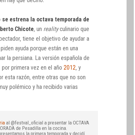
n hay que decirlo.
o
se estrena la octava temporada de
lberto Chicote
, un
reality
culinario que
ectador, tiene el objetivo de ayudar a
e piden ayuda porque están en una
har la persiana. La versión española de
ó por primera vez en el año
2012
, y
r esta razón, entre otras que no son
muy polémico y ha recibido varias
ria
al @festval_oficial a presentar la OCTAVA
RADA de Pesadilla en la cocina.
resentamos la primera temporada y decidí