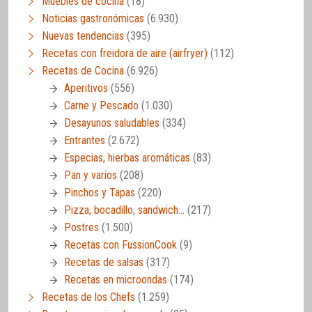
Muebles de cocina
(18)
Noticias gastronómicas
(6.930)
Nuevas tendencias
(395)
Recetas con freidora de aire (airfryer)
(112)
Recetas de Cocina
(6.926)
Aperitivos
(556)
Carne y Pescado
(1.030)
Desayunos saludables
(334)
Entrantes
(2.672)
Especias, hierbas aromáticas
(83)
Pan y varios
(208)
Pinchos y Tapas
(220)
Pizza, bocadillo, sandwich…
(217)
Postres
(1.500)
Recetas con FussionCook
(9)
Recetas de salsas
(317)
Recetas en microondas
(174)
Recetas de los Chefs
(1.259)