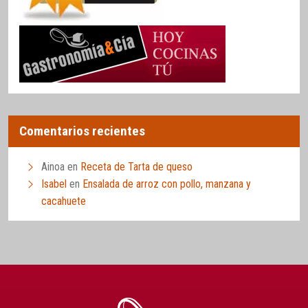
Comentarios recientes
Ainoa
en
Receta de Tarta de queso
Isabel
en
Ensalada de arroz con pollo, manzana y
cacahuete