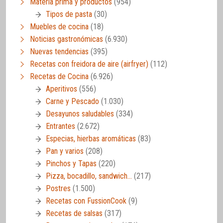
Materia prima y productos
(954)
Tipos de pasta
(30)
Muebles de cocina
(18)
Noticias gastronómicas
(6.930)
Nuevas tendencias
(395)
Recetas con freidora de aire (airfryer)
(112)
Recetas de Cocina
(6.926)
Aperitivos
(556)
Carne y Pescado
(1.030)
Desayunos saludables
(334)
Entrantes
(2.672)
Especias, hierbas aromáticas
(83)
Pan y varios
(208)
Pinchos y Tapas
(220)
Pizza, bocadillo, sandwich…
(217)
Postres
(1.500)
Recetas con FussionCook
(9)
Recetas de salsas
(317)