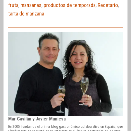
fruta
,
manzanas
,
productos de temporada
,
Recetario
,
tarta de manzana
Mar Gavilán y Javier Muniesa
En 2005, fundamos el primer blog gastronómico colaborativo en España, que