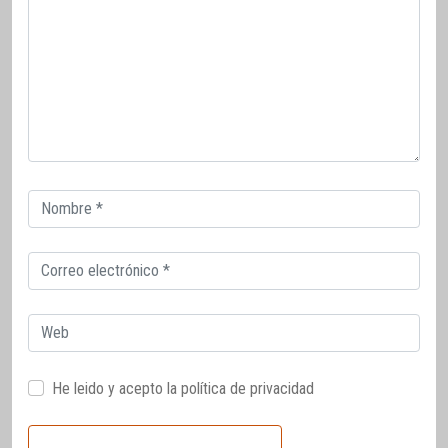
Correo
electrónico
Correo
electrónico
Web
He leido y acepto la
política de privacidad