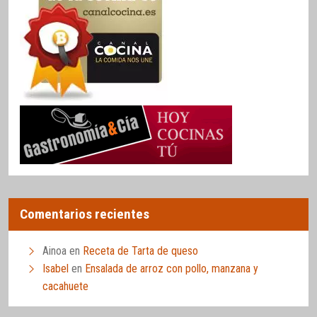
Comentarios recientes
Ainoa
en
Receta de Tarta de queso
Isabel
en
Ensalada de arroz con pollo, manzana y
cacahuete