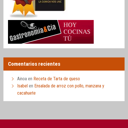
Comentarios recientes
Ainoa
en
Receta de Tarta de queso
Isabel
en
Ensalada de arroz con pollo, manzana y
cacahuete