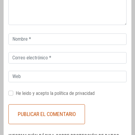
Correo
electrónico
Correo
electrónico
Web
He leido y acepto la
política de privacidad