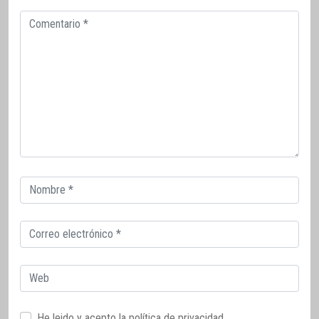
Comentario
Correo
electrónico
Correo
electrónico
Web
He leido y acepto la
política de privacidad