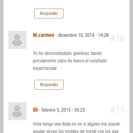
Responder
M.carmen
-
diciembre 10, 2014 - 14:28
#10
Yo he desmoldadado gelatinas dando
previamente clara de huevo.el resultado
espectacular
Responder
#11
lili
-
febrero 5, 2015 - 05:23
Hola tengo una duda no se si alguien me puede
ayudar sirven los moldes de metal con los que