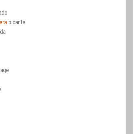
cado
era
picante
ida
tage
a