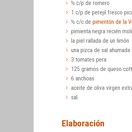
½ c/p de romero
1 c/p de perejil fresco pi
½ c/c de
pimentón de la V
pimienta negra recién mol
la piel rallada de un limón
una pizca de sal ahumada
3 tomates pera
125 gramos de queso cot
6 anchoas
aceite de oliva virgen extr
sal.
Elaboración