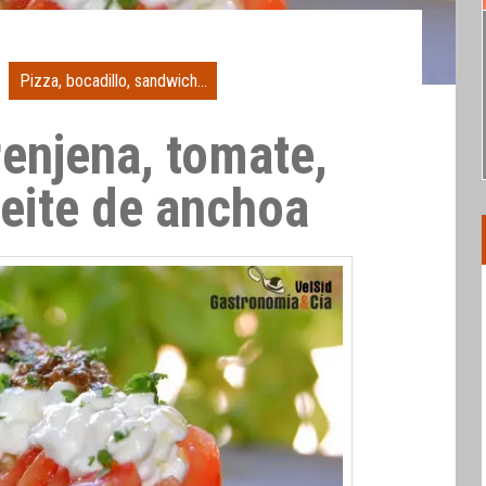
Pizza, bocadillo, sandwich...
renjena, tomate,
ceite de anchoa