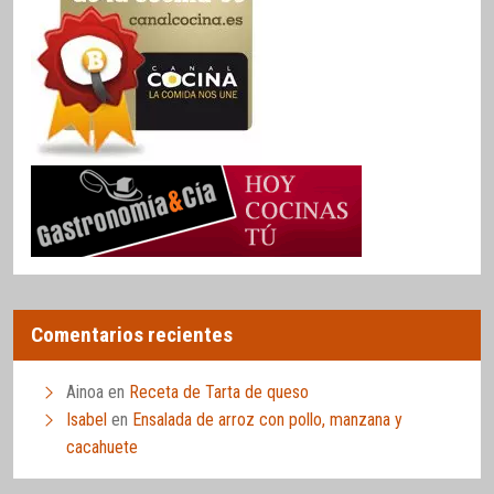
Comentarios recientes
Ainoa
en
Receta de Tarta de queso
Isabel
en
Ensalada de arroz con pollo, manzana y
cacahuete