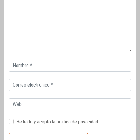
Correo
electrónico
Correo
electrónico
Web
He leido y acepto la
política de privacidad