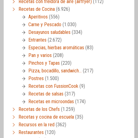
Recetas con freidora de aire (airfryer)
(112)
Recetas de Cocina
(6.926)
Aperitivos
(556)
Carne y Pescado
(1.030)
Desayunos saludables
(334)
Entrantes
(2.672)
Especias, hierbas aromáticas
(83)
Pan y varios
(208)
Pinchos y Tapas
(220)
Pizza, bocadillo, sandwich…
(217)
Postres
(1.500)
Recetas con FussionCook
(9)
Recetas de salsas
(317)
Recetas en microondas
(174)
Recetas de los Chefs
(1.259)
Recetas y cocina de escuela
(35)
Recursos en la red
(362)
Restaurantes
(120)