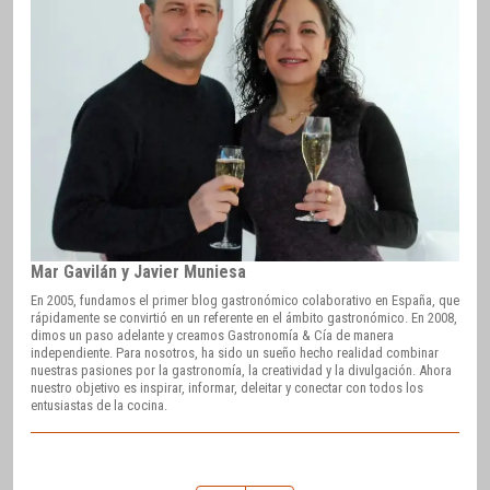
Mar Gavilán y Javier Muniesa
En 2005, fundamos el primer blog gastronómico colaborativo en España, que
rápidamente se convirtió en un referente en el ámbito gastronómico. En 2008,
dimos un paso adelante y creamos Gastronomía & Cía de manera
independiente. Para nosotros, ha sido un sueño hecho realidad combinar
nuestras pasiones por la gastronomía, la creatividad y la divulgación. Ahora
nuestro objetivo es inspirar, informar, deleitar y conectar con todos los
entusiastas de la cocina.