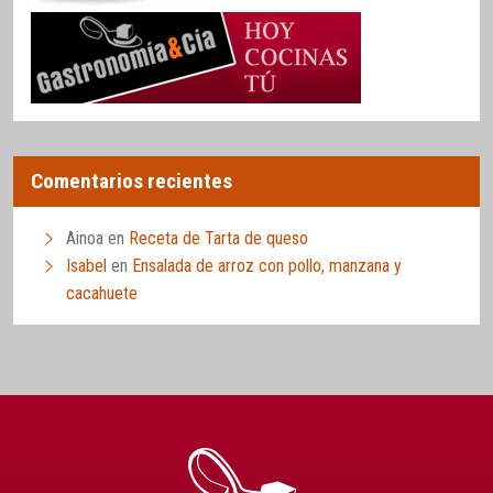
Comentarios recientes
Ainoa
en
Receta de Tarta de queso
Isabel
en
Ensalada de arroz con pollo, manzana y
cacahuete