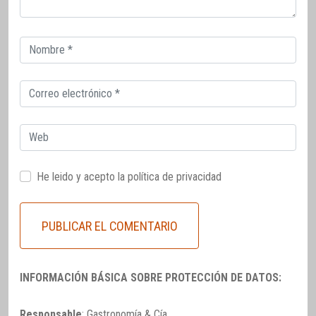
Correo
electrónico
Correo
electrónico
Web
He leido y acepto la
política de privacidad
INFORMACIÓN BÁSICA SOBRE PROTECCIÓN DE DATOS:
Responsable
: Gastronomía & Cía