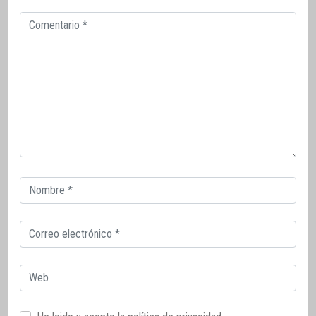
Comentario
Correo
electrónico
Correo
electrónico
Web