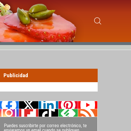
Publicidad
Puedes suscribirte por correo electrónico, te
enviaremos un email cuando se publiquen