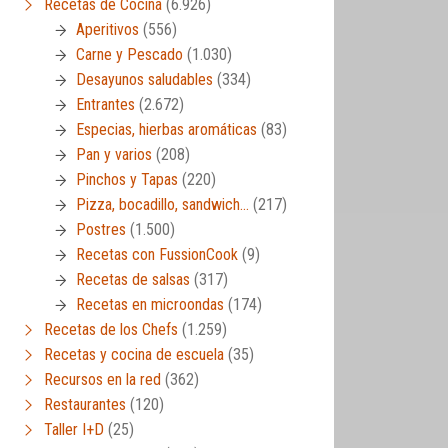
Recetas de Cocina
(6.926)
Aperitivos
(556)
Carne y Pescado
(1.030)
Desayunos saludables
(334)
Entrantes
(2.672)
Especias, hierbas aromáticas
(83)
Pan y varios
(208)
Pinchos y Tapas
(220)
Pizza, bocadillo, sandwich…
(217)
Postres
(1.500)
Recetas con FussionCook
(9)
Recetas de salsas
(317)
Recetas en microondas
(174)
Recetas de los Chefs
(1.259)
Recetas y cocina de escuela
(35)
Recursos en la red
(362)
Restaurantes
(120)
Taller I+D
(25)