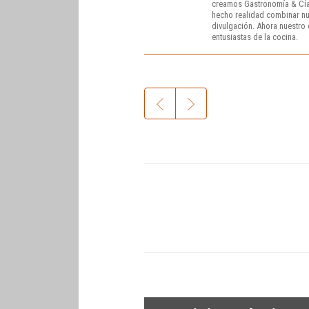
creamos Gastronomía & Cía
hecho realidad combinar nue
divulgación. Ahora nuestro o
entusiastas de la cocina.