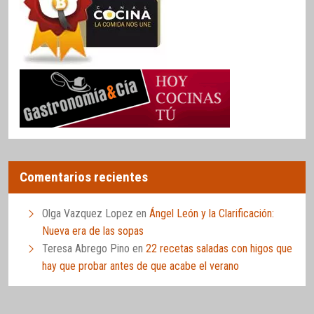
Comentarios recientes
Olga Vazquez Lopez
en
Ángel León y la Clarificación:
Nueva era de las sopas
Teresa Abrego Pino
en
22 recetas saladas con higos que
hay que probar antes de que acabe el verano