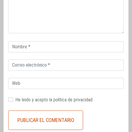
Correo
electrónico
Correo
electrónico
Web
He leido y acepto la
política de privacidad