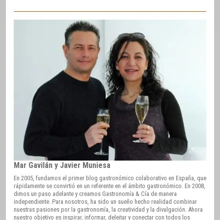
Mar Gavilán y Javier Muniesa
En 2005, fundamos el primer blog gastronómico colaborativo en España, que
rápidamente se convirtió en un referente en el ámbito gastronómico. En 2008,
dimos un paso adelante y creamos Gastronomía & Cía de manera
independiente. Para nosotros, ha sido un sueño hecho realidad combinar
nuestras pasiones por la gastronomía, la creatividad y la divulgación. Ahora
nuestro objetivo es inspirar, informar, deleitar y conectar con todos los