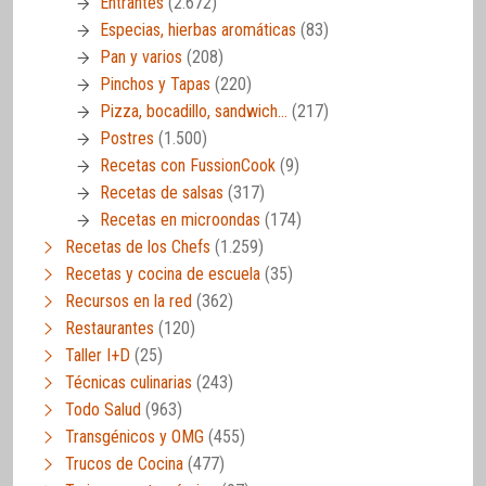
Entrantes
(2.672)
Especias, hierbas aromáticas
(83)
Pan y varios
(208)
Pinchos y Tapas
(220)
Pizza, bocadillo, sandwich…
(217)
Postres
(1.500)
Recetas con FussionCook
(9)
Recetas de salsas
(317)
Recetas en microondas
(174)
Recetas de los Chefs
(1.259)
Recetas y cocina de escuela
(35)
Recursos en la red
(362)
Restaurantes
(120)
Taller I+D
(25)
Técnicas culinarias
(243)
Todo Salud
(963)
Transgénicos y OMG
(455)
Trucos de Cocina
(477)